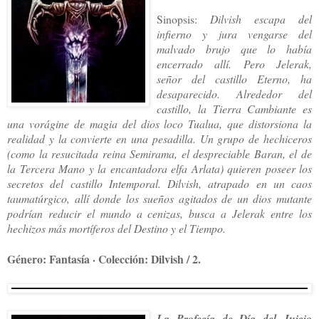
Sinopsis:
Dilvish escapa del
infierno y jura vengarse del
malvado brujo que lo había
encerrado allí. Pero Jelerak,
señor del castillo Eterno, ha
desaparecido. Alrededor del
castillo, la Tierra Cambiante es
una vorágine de magia del dios loco Tualua, que distorsiona la
realidad y la convierte en una pesadilla. Un grupo de hechiceros
(como la resucitada reina Semirama, el despreciable Baran, el de
la Tercera Mano y la encantadora elfa Arlata) quieren poseer los
secretos del castillo Intemporal. Dilvish, atrapado en un caos
taumatúrgico, allí donde los sueños agitados de un dios mutante
podrían reducir el mundo a cenizas, busca a Jelerak entre los
hechizos más mortíferos del Destino y el Tiempo.
Género: Fantasía · Colección: Dilvish / 2.
La Profecía de Día del Juicio