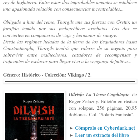
rey de Inglaterra. Entre estos dos improbables amantes se establece
una apasionada relación con consecuencias incontrolables...
Obligado a huir del reino, Thorgils une sus fuerzas con Grettir, un
forajido temido por sus melancólicos arrebatos. Los dos se
convierten en compañeros de viaje y hermanos de sangre.
Desde las regiones heladas de la tierra de los Esquiadores hasta
Constantinopla, Thorgils tendrá que valerse de su ingenio para
sobrevivir entre malhechores, cazadores de recompensas y
traficantes de esclavos para llegar vivo a la venganza definitiva...
Género: Histórico · Colección: Vikingo / 2.
Dilvish: La Tierra Cambiante
, de
Roger Zelazny. Edición en rústica
con solapas, 256 páginas. 20,95
doblones. Col. "Solaris Fantasía".
►
Cómpralo en Cyberdark.net
►
Leer un extracto del libro