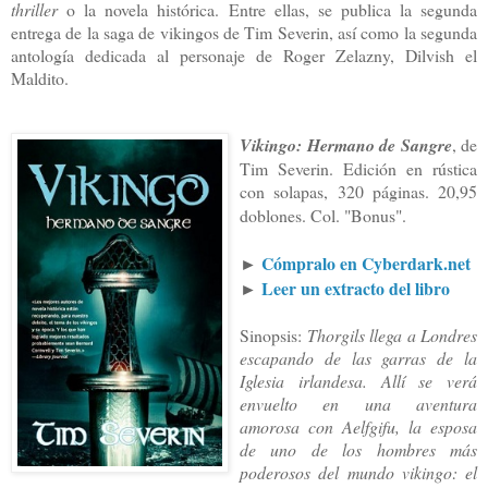
thriller
o la novela histórica. Entre ellas, se publica la segunda
entrega de la saga de vikingos de Tim Severin, así como la segunda
antología dedicada al personaje de Roger Zelazny, Dilvish el
Maldito.
Vikingo: Hermano de Sangre
, de
Tim Severin. Edición en rústica
con solapas, 320 páginas. 20,95
doblones. Col. "Bonus".
►
Cómpralo en Cyberdark.net
►
Leer un extracto del libro
Sinopsis:
Thorgils llega a Londres
escapando de las garras de la
Iglesia irlandesa. Allí se verá
envuelto en una aventura
amorosa con Aelfgifu, la esposa
de uno de los hombres más
poderosos del mundo vikingo: el