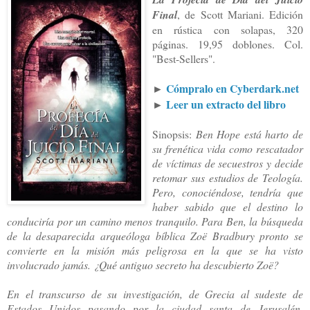
Final
, de Scott Mariani. Edición
en rústica con solapas, 320
páginas. 19,95 doblones. Col.
"Best-Sellers".
►
Cómpralo en Cyberdark.net
►
Leer un extracto del libro
Sinopsis:
Ben Hope está harto de
su frenética vida como rescatador
de víctimas de secuestros y decide
retomar sus estudios de Teología.
Pero, conociéndose, tendría que
haber sabido que el destino lo
conduciría por un camino menos tranquilo. Para Ben, la búsqueda
de la desaparecida arqueóloga bíblica Zoë Bradbury pronto se
convierte en la misión más peligrosa en la que se ha visto
involucrado jamás. ¿Qué antiguo secreto ha descubierto Zoë?
En el transcurso de su investigación, de Grecia al sudeste de
Estados Unidos pasando por la ciudad santa de Jerusalén,