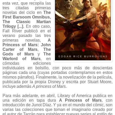
esta vez, que recopila las
tres citadas primeras
novelas del ciclo en
The
First Barsoom Omnibus,
The Classic Martian
Trilogy [...]
. En otro caso,
Fall River publicó en el
verano pasado las tres
primeras novelas,
A
Princess of Mars: John
Carter of Mars
,
The
Gods of Mars
y
The
Warlord of Mars
, en
cómodas ediciones
individuales en bolsillo, con poco más de doscientas
páginas cada una (cuyas portadas contemplamos en estos
mismos párrafos). Finalmente, la novelización de la película,
publicada por la propia Disney y escrita por Stuart Moore,
incluye además
A princess of Mars
.
Para más adelante, en abril, Library of America publica en
una edición en tapa dura
A Princess of Mars
, con
introducción de Junot Díaz. Y ya en el mundo del cómic, son
varias las colecciones que toman el imaginario creado por
el autor de Tarzán para establecer nuevas series al estilo de