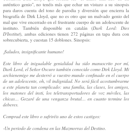
auténtico genio", no tenéis más que echar un vistazo a su sinopsis
para daros cuenta del tono de parodia y diversión que encierra la
biografía de Dirk Lloyd, que no es otro que un malvado genio del
mal que vive encerrado en el frustrante cuerpo de un adolescente de
instituto. También disponible en catalán (
Dark Lord: Dies
D'Institut
), ambas ediciones tienen 272 páginas en tapa dura con
sobrecubierta, y cuestan 15 doblones. Sinopsis:
¡Saludos, insignificante humano!
Este libro de inigualable genialidad ha sido manuscrito por mí,
Dark Lord, el Señor Oscuro también conocido como Dirk Lloyd. Mi
archienemigo me desterró a vuestro mundo confinado en el cuerpo
de un adolescente, oh, vil indignidad. No será fácil acostumbrarme
a este planeta tan complicado: una familia, las clases, los amigos,
los matones del insti, los teletransportadores de voz móviles, las
chicas… Gozaré de una venganza brutal… en cuanto termine los
deberes.
Comprad este libro o sufriréis uno de estos castigos:
-Un periodo de condena en las Mazmorras del Destino.