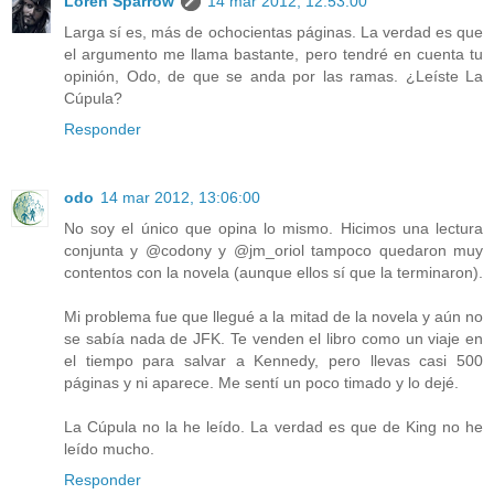
Loren Sparrow
14 mar 2012, 12:53:00
Larga sí es, más de ochocientas páginas. La verdad es que
el argumento me llama bastante, pero tendré en cuenta tu
opinión, Odo, de que se anda por las ramas. ¿Leíste La
Cúpula?
Responder
odo
14 mar 2012, 13:06:00
No soy el único que opina lo mismo. Hicimos una lectura
conjunta y @codony y @jm_oriol tampoco quedaron muy
contentos con la novela (aunque ellos sí que la terminaron).
Mi problema fue que llegué a la mitad de la novela y aún no
se sabía nada de JFK. Te venden el libro como un viaje en
el tiempo para salvar a Kennedy, pero llevas casi 500
páginas y ni aparece. Me sentí un poco timado y lo dejé.
La Cúpula no la he leído. La verdad es que de King no he
leído mucho.
Responder