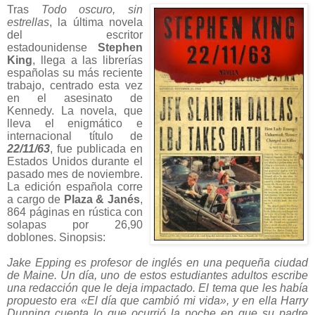
Tras
Todo oscuro, sin
estrellas
, la última novela
del escritor
estadounidense
Stephen
King
, llega a las librerías
españolas su más reciente
trabajo, centrado esta vez
en el asesinato de
Kennedy. La novela, que
lleva el enigmático e
internacional título de
22/11/63
, fue publicada en
Estados Unidos durante el
pasado mes de noviembre.
La edición española corre
a cargo de
Plaza & Janés
,
864 páginas en rústica con
solapas por 26,90
doblones. Sinopsis:
Jake Epping es profesor de inglés en una pequeña ciudad
de Maine. Un día, uno de estos estudiantes adultos escribe
una redacción que le deja impactado. El tema que les había
propuesto era «El día que cambió mi vida», y en ella Harry
Dunning cuenta lo que ocurrió la noche en que su padre