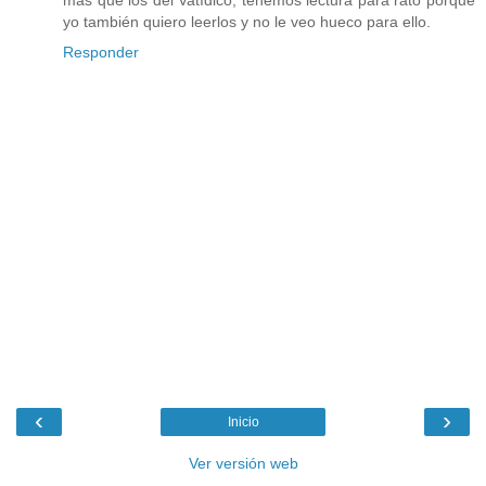
más que los del Vatídico, tenemos lectura para rato porque
yo también quiero leerlos y no le veo hueco para ello.
Responder
‹
›
Inicio
Ver versión web