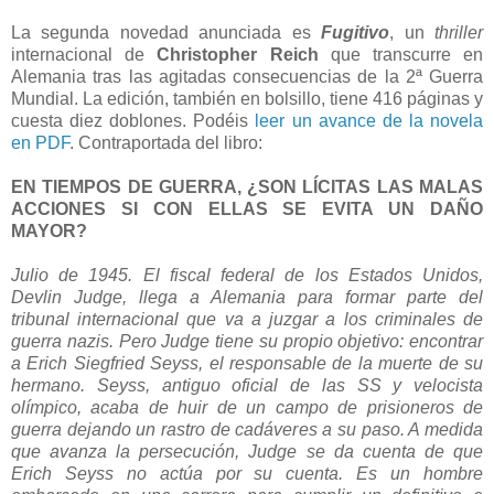
La segunda novedad anunciada es
Fugitivo
, un
thriller
internacional de
Christopher Reich
que transcurre en
Alemania tras las agitadas consecuencias de la 2ª Guerra
Mundial. La edición, también en bolsillo, tiene 416 páginas y
cuesta diez doblones. Podéis
leer un avance de la novela
en PDF
. Contraportada del libro:
EN TIEMPOS DE GUERRA, ¿SON LÍCITAS LAS MALAS
ACCIONES SI CON ELLAS SE EVITA UN DAÑO
MAYOR?
Julio de 1945. El fiscal federal de los Estados Unidos,
Devlin Judge, llega a Alemania para formar parte del
tribunal internacional que va a juzgar a los criminales de
guerra nazis. Pero Judge tiene su propio objetivo: encontrar
a Erich Siegfried Seyss, el responsable de la muerte de su
hermano. Seyss, antiguo oficial de las SS y velocista
olímpico, acaba de huir de un campo de prisioneros de
guerra dejando un rastro de cadáveres a su paso. A medida
que avanza la persecución, Judge se da cuenta de que
Erich Seyss no actúa por su cuenta. Es un hombre