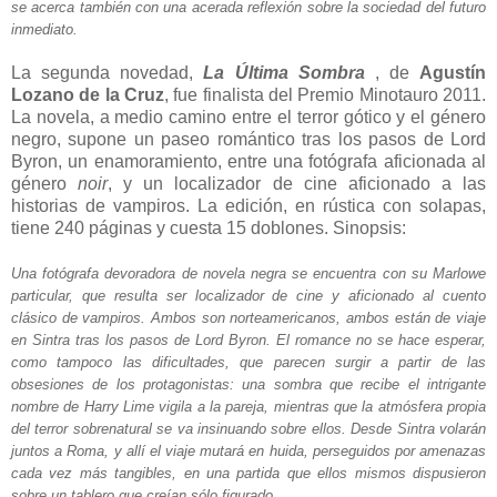
se acerca también con una acerada reflexión sobre la sociedad del futuro
inmediato.
La segunda novedad,
La Última Sombra
, de
Agustín
Lozano de la Cruz
, fue finalista del Premio Minotauro 2011.
La novela, a medio camino entre el terror gótico y el género
negro, supone un paseo romántico tras los pasos de Lord
Byron, un enamoramiento, entre una fotógrafa aficionada al
género
noir
, y un localizador de cine aficionado a las
historias de vampiros. La edición, en rústica con solapas,
tiene 240 páginas y cuesta 15 doblones. Sinopsis:
Una fotógrafa devoradora de novela negra se encuentra con su Marlowe
particular, que resulta ser localizador de cine y aficionado al cuento
clásico de vampiros. Ambos son norteamericanos, ambos están de viaje
en Sintra tras los pasos de Lord Byron. El romance no se hace esperar,
como tampoco las dificultades, que parecen surgir a partir de las
obsesiones de los protagonistas: una sombra que recibe el intrigante
nombre de Harry Lime vigila a la pareja, mientras que la atmósfera propia
del terror sobrenatural se va insinuando sobre ellos. Desde Sintra volarán
juntos a Roma, y allí el viaje mutará en huida, perseguidos por amenazas
cada vez más tangibles, en una partida que ellos mismos dispusieron
sobre un tablero que creían sólo figurado.