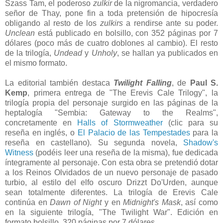
Szass Tam, el poderoso
zulkir
de la nigromancia, verdadero
señor de Thay, pone fin a toda pretensión de hipocresía
obligando al resto de los
zulkirs
a rendirse ante su poder.
Unclean
está publicado en bolsillo, con 352 páginas por 7
dólares (poco más de cuatro doblones al cambio). El resto
de la trilogía,
Undead
y
Unholy
, se hallan ya publicados en
el mismo formato.
La editorial también destaca
Twilight Falling
, de
Paul S.
Kemp
, primera entrega de "The Erevis Cale Trilogy", la
trilogía propia del personaje surgido en las páginas de la
heptalogía "Sembia: Gateway to the Realms",
concretamente en
Halls of Stormweather
(clic para su
reseña en inglés, o
El Palacio de las Tempestades
para la
reseña en castellano). Su segunda novela,
Shadow's
Witness
(podéis leer una reseña de la misma), fue dedicada
íntegramente al personaje. Con esta obra se pretendió dotar
a los Reinos Olvidados de un nuevo personaje de pasado
turbio, al estilo del elfo oscuro Drizzt Do'Urden, aunque
sean totalmente diferentes. La trilogía de Erevis Cale
continúa en
Dawn of Night
y en
Midnight's Mask
, así como
en la siguiente trilogía, "The Twilight War". Edición en
formato bolsillo, 320 páginas por 7 dólares.