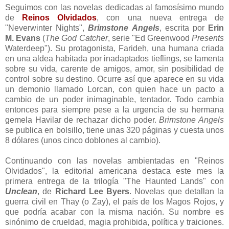
Seguimos con las novelas dedicadas al famosísimo mundo
de
Reinos Olvidados
, con una nueva entrega de
"Neverwinter Nights",
Brimstone Angels
, escrita por
Erin
M. Evans
(
The God Catcher
, serie "Ed Greenwood
Presents
Waterdeep"). Su protagonista, Farideh, una humana criada
en una aldea habitada por inadaptados tieflings, se lamenta
sobre su vida, carente de amigos, amor, sin posibilidad de
control sobre su destino. Ocurre así que aparece en su vida
un demonio llamado Lorcan, con quien hace un pacto a
cambio de un poder inimaginable, tentador. Todo cambia
entonces para siempre pese a la urgencia de su hermana
gemela Havilar de rechazar dicho poder.
Brimstone Angels
se publica en bolsillo, tiene unas 320 páginas y cuesta unos
8 dólares (unos cinco doblones al cambio).
Continuando con las novelas ambientadas en "Reinos
Olvidados", la editorial americana destaca este mes la
primera entrega de la trilogía "The Haunted Lands" con
Unclean
, de
Richard Lee Byers
. Novelas que detallan la
guerra civil en Thay (o Zay), el país de los Magos Rojos, y
que podría acabar con la misma nación. Su nombre es
sinónimo de crueldad, magia prohibida, política y traiciones.