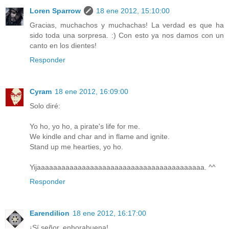
Loren Sparrow
18 ene 2012, 15:10:00
Gracias, muchachos y muchachas! La verdad es que ha
sido toda una sorpresa. :) Con esto ya nos damos con un
canto en los dientes!
Responder
Cyram
18 ene 2012, 16:09:00
Solo diré:
Yo ho, yo ho, a pirate's life for me.
We kindle and char and in flame and ignite.
Stand up me hearties, yo ho.
Yijaaaaaaaaaaaaaaaaaaaaaaaaaaaaaaaaaaaaaaaaa. ^^
Responder
Earendilion
18 ene 2012, 16:17:00
¡Sí señor, enhorabuena!