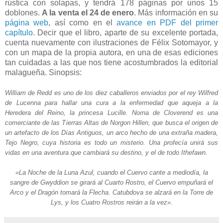
rústica con solapas, y tendrá 178 páginas por unos 15
doblones.
A la venta el 24 de enero
. Más información en su
página web
, así como en el
avance en PDF del primer
capítulo
. Decir que el libro, aparte de su excelente portada,
cuenta nuevamente con ilustraciones de Félix Sotomayor, y
con un mapa de la propia autora, en una de esas ediciones
tan cuidadas a las que nos tiene acostumbrados la editorial
malagueña. Sinopsis:
William de Redd es uno de los diez caballeros enviados por el rey Wilfred
de Lucenna para hallar una cura a la enfermedad que aqueja a la
Heredera del Reino, la princesa Lucille. Norna de Cloverend es una
comerciante de las Tierras Altas de Norgon Hillen, que busca el origen de
un artefacto de los Días Antiguos, un arco hecho de una extraña madera,
Tejo Negro, cuya historia es todo un misterio. Una profecía unirá sus
vidas en una aventura que cambiará su destino, y el de todo Ithefawn.
«La Noche de la Luna Azul, cuando el Cuervo cante a mediodía, la
sangre de Gwyddion se girará al Cuarto Rostro, el Cuervo empuñará el
Arco y el Dragón tomará la Flecha. Catubdova se alzará en la Torre de
Lys, y los Cuatro Rostros reirán a la vez».