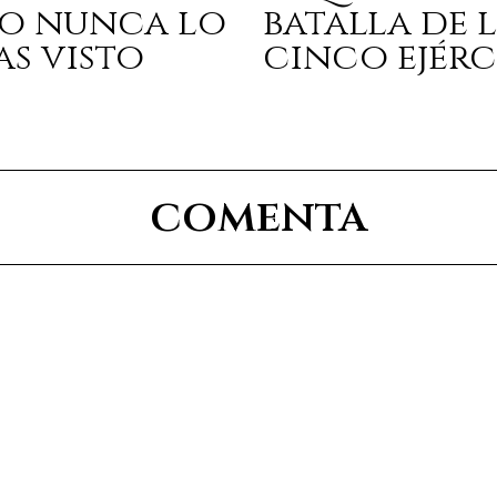
o nunca lo
batalla de 
as visto
cinco ejérc
comenta