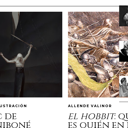
LUSTRACIÓN
ALLENDE VALINOR
c de
el hobbit
: 
niboné
es quién en 