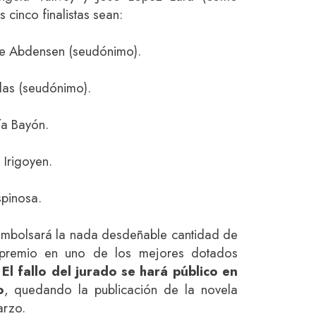
 cinco finalistas sean:
e Abdensen (seudónimo).
Alas (seudónimo).
ía Bayón.
 Irigoyen.
spinosa.
embolsará la nada desdeñable cantidad de
 premio en uno de los mejores dotados
.
El fallo del jurado se hará público en
o
, quedando la publicación de la novela
rzo.