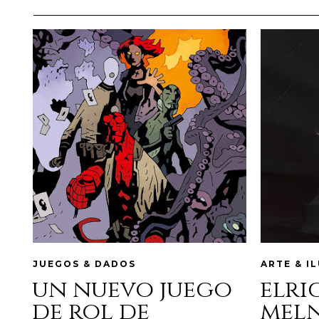
JUEGOS & DADOS
ARTE & I
un nuevo juego
elri
de rol de
mel