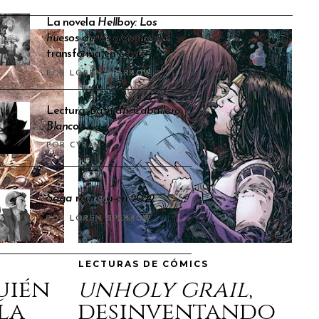
La novela
Hellboy: Los
huesos de los gigantes
se
transforma en cómic
POR LOREN SPARROW
Lectura:
Batman: Caballero
Blanco
POR CYRAM
Saga
regresa en 2022
POR LOREN SPARROW
LECTURAS DE CÓMICS
quién
unholy grail
,
la
desinventando