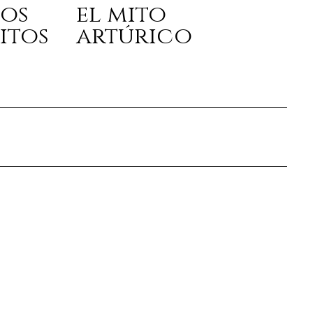
los
el mito
itos
artúrico