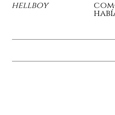
hellboy
com
habí