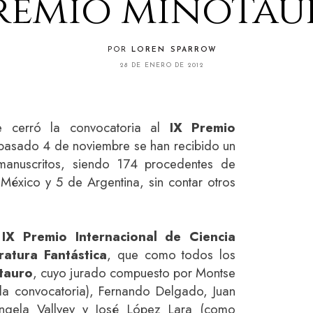
remio minotau
POR
LOREN SPARROW
28 DE ENERO DE 2012
 cerró la convocatoria al
IX Premio
pasado 4 de noviembre se han recibido un
manuscritos, siendo 174 procedentes de
México y 5 de Argentina, sin contar otros
l
IX Premio Internacional de Ciencia
eratura Fantástica
, que como todos los
tauro
, cuyo jurado compuesto por Montse
a convocatoria), Fernando Delgado, Juan
Ángela Vallvey y José López Lara (como