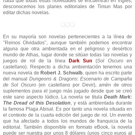
nada que todas estas novedades se encuentran en inglés,
desconocemos los planes editoriales de Timun Mas por
editar dichas novelas.
En su mayoría son novelas pertenecientes a la línea de
"Reinos Olvidados", aunque también podemos encontrar
alguna que otra ambientada en el peligroso y desértico
mundo de Athas, lugar donde se sitúan todas las novelas y
juegos de rol de la línea
Dark Sun
(
Sol Oscuro
en
castellano). Respecto a dicha ambientación tenemos una
nueva novela de
Robert J. Schwalb
, quien ha escrito parte
del manual
Dungeons & Dragons: Escenario de Campaña
de Sol Oscuro
(en castellano por Devir), amén de otros
suplementos para el juego más jugado desde que se creó
este sano aspecto lúdico. La novela se titula
Death Mark:
The Dread of this Desolation
, y está ambientada durante
la famosa Plaga Abisal. Es por tanto una novela situada en
el contexto de la cuarta edición del juego de rol. Un evento
que ha afectado a todos los mundos de franquicia de la
editorial. También disponible en formato eBook, la novela
puede ser nuestra por unos 8 dólares (unos cinco euros al