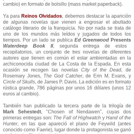
cambio) en formato de bolsillo (mass market paperback).
Ya para
Reinos Olvidados
, debemos destacar la aparición
de algunas novelas que vienen a engrosar el abultado
catálogo literario de la franquicia. No por nada se trata de
uno de los mundos más leídos y jugados de todos los
tiempos. Por un lado se publica
Ed Greenwood
Presents
Waterdeep Book II
, segunda entrega de estos
recopilatorios, un conjunto de tres novelas de diferentes
autores que tienen en común el estar ambientadas en la
archiconocida ciudad de La Costa de la Espada. En esta
ocasión se recogen las novelas
City of the Dead
, de
Rosemary Jones,
The God Catcher
, de Erin M. Evans, y
Circle of Skulls
, de James P. Davis. La edición es en formato
rústica grande, 786 páginas por unos 16 dólares (unos 12
euros al cambio).
También han publicado la tercera parte de la trilogía de
Mark Sehestedt
, "Chosen of Nendawen", cuyas dos
primeras entregas son:
The Fall of Highwatch
y
Hand of the
Hunter
, en las que apareció el plano de Feywild (antes
conocido como Faerie), lugar donde la protagonista se ganó