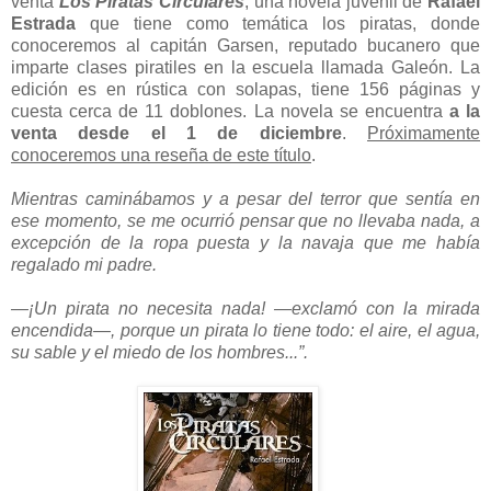
venta
Los Piratas Circulares
, una novela juvenil de
Rafael
Estrada
que tiene como temática los piratas, donde
conoceremos al capitán Garsen, reputado bucanero que
imparte clases piratiles en la escuela llamada Galeón. La
edición es en rústica con solapas, tiene 156 páginas y
cuesta cerca de 11 doblones. La novela se encuentra
a la
venta desde el 1 de diciembre
.
Próximamente
conoceremos una reseña de este título
.
Mientras caminábamos y a pesar del terror que sentía en
ese momento, se me ocurrió pensar que no llevaba nada, a
excepción de la ropa puesta y la navaja que me había
regalado mi padre.
—¡Un pirata no necesita nada! —exclamó con la mirada
encendida—, porque un pirata lo tiene todo: el aire, el agua,
su sable y el miedo de los hombres...”.