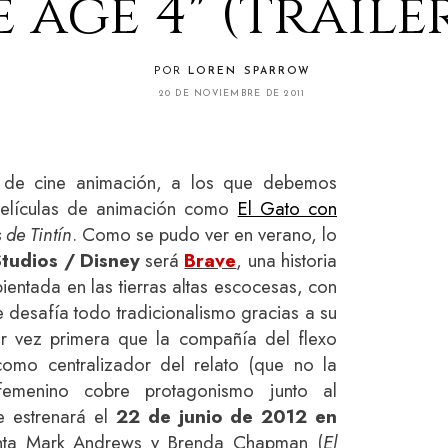
e age 4" (tráiler
POR
LOREN SPARROW
20 DE NOVIEMBRE DE 2011
s de cine animación, a los que debemos
 películas de animación como
El Gato con
 de Tintín
. Como se pudo ver en verano, lo
Studios / Disney
será
Brave
, una historia
entada en las tierras altas escocesas, con
e desafía todo tradicionalismo gracias a su
or vez primera que la compañía del flexo
como centralizador del relato (que no la
emenino cobre protagonismo junto al
se estrenará el
22 de junio de 2012 en
cinta Mark Andrews y Brenda Chapman (
El