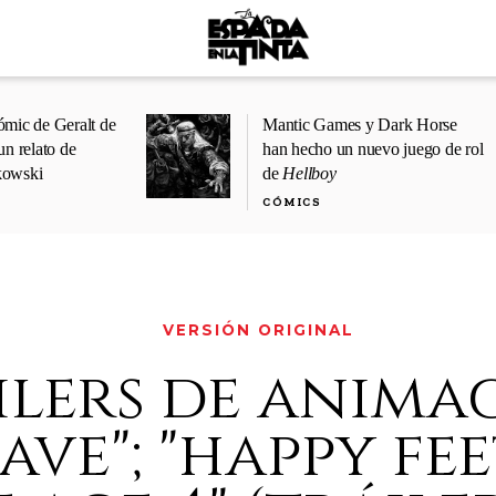
ómic de Geralt de
Mantic Games y Dark Horse
un relato de
han hecho un nuevo juego de rol
kowski
de
Hellboy
CÓMICS
VERSIÓN ORIGINAL
ilers de anima
ave"; "happy feet