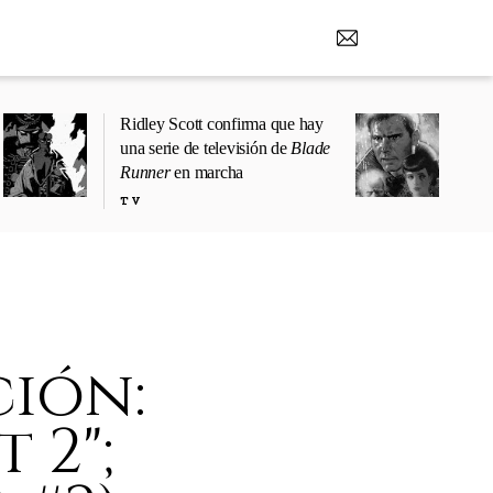
Ridley Scott confirma que hay
una serie de televisión de
Blade
Runner
en marcha
TV
ción:
 2";