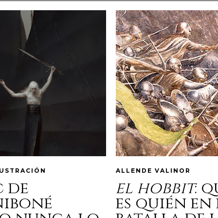
LUSTRACIÓN
ALLENDE VALINOR
c de
el hobbit
: 
niboné
es quién en 