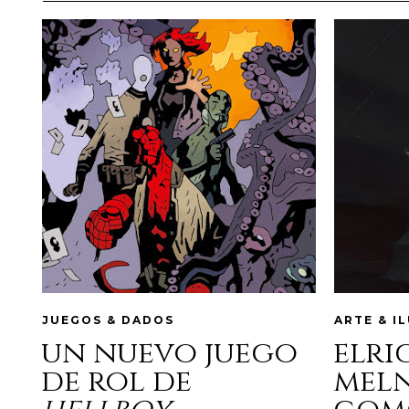
JUEGOS & DADOS
ARTE & I
un nuevo juego
elri
de rol de
mel