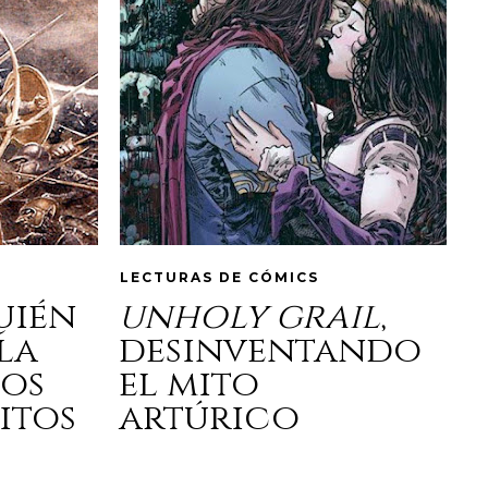
LECTURAS DE CÓMICS
quién
unholy grail
,
la
desinventando
los
el mito
itos
artúrico