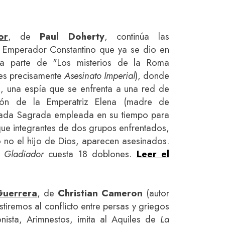
or
, de
Paul Doherty
, continúa las
 Emperador Constantino que ya se dio en
a parte de "Los misterios de la Roma
 es precisamente
Asesinato Imperial
), donde
, una espía que se enfrenta a una red de
ción de la Emperatriz Elena (madre de
spada Sagrada empleada en su tiempo para
que integrantes de dos grupos enfrentados,
o no el hijo de Dios, aparecen asesinados.
 Gladiador
cuesta 18 doblones.
Leer el
Guerrera
, de
Christian Cameron
(autor
stiremos al conflicto entre persas y griegos
ista, Arimnestos, imita al Aquiles de
La