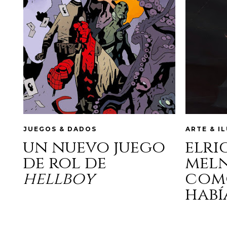
JUEGOS & DADOS
ARTE & I
un nuevo juego
elri
de rol de
mel
hellboy
com
habí