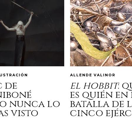
LUSTRACIÓN
ALLENDE VALINOR
c de
el hobbit
: 
niboné
es quién en 
o nunca lo
batalla de 
as visto
cinco ejérc