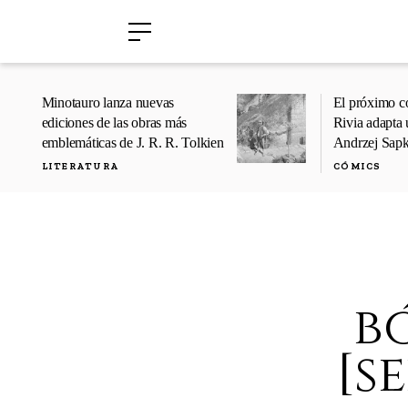
›
›
Minotauro lanza nuevas
El próximo c
ediciones de las obras más
Rivia adapta 
emblemáticas de J. R. R. Tolkien
Andrzej Sap
LITERATURA
CÓMICS
b
[s