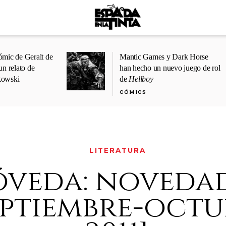
ómic de Geralt de
Mantic Games y Dark Horse
un relato de
han hecho un nuevo juego de rol
kowski
de
Hellboy
CÓMICS
LITERATURA
óveda: noveda
eptiembre-octu