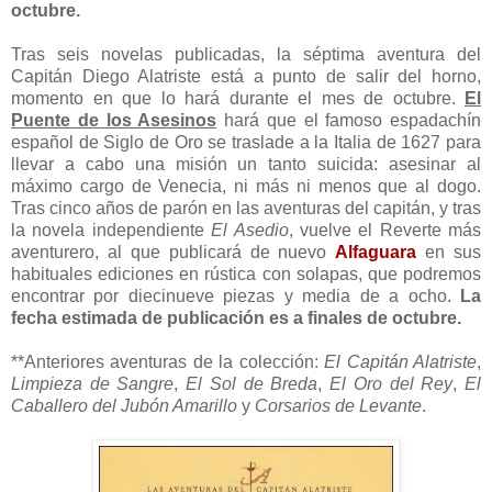
octubre.
Tras seis novelas publicadas, la séptima aventura del
Capitán Diego Alatriste está a punto de salir del horno,
momento en que lo hará durante el mes de octubre.
El
Puente de los Asesinos
hará que el famoso espadachín
español de Siglo de Oro se traslade a la Italia de 1627 para
llevar a cabo una misión un tanto suicida: asesinar al
máximo cargo de Venecia, ni más ni menos que al dogo.
Tras cinco años de parón en las aventuras del capitán, y tras
la novela independiente
El Asedio
, vuelve el Reverte más
aventurero, al que publicará de nuevo
Alfaguara
en sus
habituales ediciones en rústica con solapas, que podremos
encontrar por diecinueve piezas y media de a ocho.
La
fecha estimada de publicación es a finales de octubre.
**Anteriores aventuras de la colección:
El Capitán Alatriste
,
Limpieza de Sangre
,
El Sol de Breda
,
El Oro del Rey
,
El
Caballero del Jubón Amarillo
y
Corsarios de Levante
.