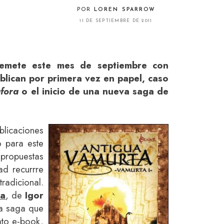
POR
LOREN SPARROW
11 DE SEPTIEMBRE DE 2011
rremete este mes de septiembre con
lican por primera vez en papel, caso
áfora
o el inicio de una nueva saga
de
blicaciones
o para este
propuestas
ad recurrre
tradicional.
ta
, de
Igor
va saga que
ato e-book,