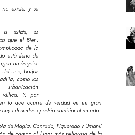
no existe, y se
si existe, es
ico que el Bien.
omplicado de lo
do está lleno de
urgen arcángeles
del arte, brujas
adilla, como los
rbanización
idílica. Y, por
den lo que ocurre de verdad en un gran
a cuyo desenlace podría cambiar el mundo.
cuela de Magia, Conrado, Figueredo y Umami
ón de campo al lugar más peligroso de la