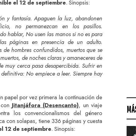
ible el 12 de septiembre
. Sinopsis:
ón y fantasía. Apaguen la luz, abandonen
ficio, no permanezcan en los pasillos.
ido hablar, No usen las manos si no es para
las páginas en presencia de un adulto.
tos de hombres confundidos, muertos que se
n muertos, de noches claras y amaneceres de
sde muy cerca pasa desapercibida. Sufrir en
n definitiva: No empiece a leer. Siempre hay
en papel por vez primera la continuación de
 con
Jitanjáfora (Desencanto)
, un viaje
MÁ
ontra los convencionalismos del género
tica con solapas, tiene 336 páginas y cuesta
el 12 de septiembre
. Sinopsis: