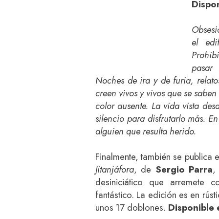
Dispon
Obsesi
el edi
Prohib
pasar 
Noches de ira y de furia, rela
creen vivos y vivos que se sabe
color ausente. La vida vista de
silencio para disfrutarlo más. E
alguien que resulta herido.
Finalmente, también se publica 
Jitanjáfora
, de
Sergio Parra
,
desiniciático que arremete c
fantástico. La edición es en rús
unos 17 doblones.
Disponible 