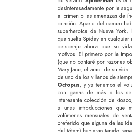
de verano.
Spiderman
es el c
desinteresadamente por la segu
el crimen o las amenazas de índ
ocasión. Aparte del cameo habi
superheroica de Nueva York, l
que suelta Spidey en cualquier
personaje ahora que su vida
motivos. El primero por la impo
(que no contaré por razones ob
Mary Jane, el amor de su vida.
de uno de los villanos de siemp
Octopus
, y ya tenemos el vol
con ganas de más a los segu
interesante colección de kiosc
a unas introducciones que 
volúmenes mensuales de vent
preferido que alguna de las id
del tótem)
hubieran tenido repe