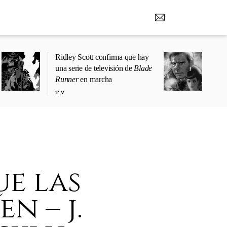
Ridley Scott confirma que hay
una serie de televisión de
Blade
Runner
en marcha
TV
ue las
n – j.