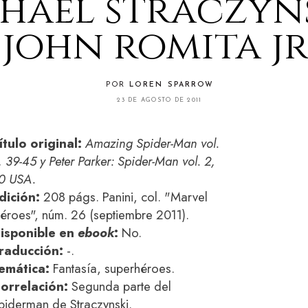
hael straczyns
john romita jr
POR
LOREN SPARROW
23 DE AGOSTO DE 2011
ítulo original:
Amazing Spider-Man vol.
, 39-45 y Peter Parker: Spider-Man vol. 2,
0 USA.
dición:
208 págs. Panini, col. "Marvel
éroes", núm. 26 (septiembre 2011).
isponible en
ebook
:
No.
raducción:
-.
emática:
Fantasía, superhéroes.
orrelación:
Segunda parte del
piderman de Straczynski.