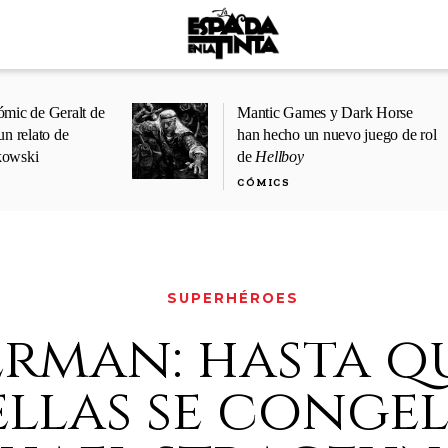
ómic de Geralt de
Mantic Games y Dark Horse
un relato de
han hecho un nuevo juego de rol
kowski
de
Hellboy
CÓMICS
SUPERHÉROES
erman: hasta q
llas se congele