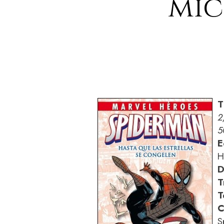
mic
T
2
5
E
H
D
T
T
C
S