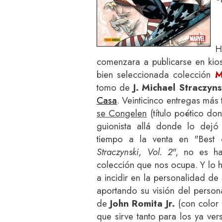
H
comenzara a publicarse en kiosc
bien seleccionada colección
M
tomo de
J. Michael Straczyns
Casa
. Veinticinco entregas más
se Congelen
(título poético do
guionista allá donde lo dejó
tiempo a la venta en "Best
Straczynski, Vol. 2
", no es h
colección que nos ocupa. Y lo 
a incidir en la personalidad d
aportando su visión del person
de
John Romita Jr.
(con color 
que sirve tanto para los ya v