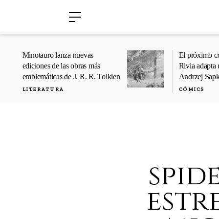
›
›
Minotauro lanza nuevas
El próximo c
ediciones de las obras más
Rivia adapta 
emblemáticas de J. R. R. Tolkien
Andrzej Sap
LITERATURA
CÓMICS
spid
estre