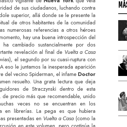
lásico vigilante de
Nueva York
que vela
MÁ
ridad de sus ciudadanos, luchando contra
ole superior, allá donde se le presente la
tual de otros habitantes de la comunidad
as numerosas referencias a otros héroes
 momento, hay una buena introspección del
 ha cambiado sustancialmente por dos
rtante revelación al final de
Vuelta a Casa
vias), el segundo por su cuasi-ruptura con
 A eso le juntamos la inesperada aparición
re del vecino Spiderman, el infame
Doctor
umen resuelto. Una grata lectura que deja
idores de Straczynski dentro de esta
o, de precio más que recomendable, unido
muchas veces no se encuentran en los
a en librerías. La pega es que hubiera
eas presentadas en
Vuelta a Casa
(como la
rcusión en este volumen, pero continúa la