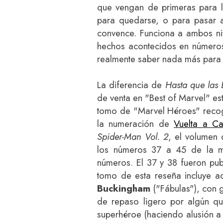
que vengan de primeras para l
para quedarse, o para pasar a 
convence. Funciona a ambos niv
hechos acontecidos en números 
realmente saber nada más para a
La diferencia de
Hasta que las 
de venta en "Best of Marvel" es
tomo de "Marvel Héroes" recog
la numeración de
Vuelta a Ca
Spider-Man Vol. 2
, el volumen 
los números 37 a 45 de la m
números. El 37 y 38 fueron pu
tomo de esta reseña incluye 
Buckingham
("Fábulas"), con 
de repaso ligero por algún qu
superhéroe (haciendo alusión a