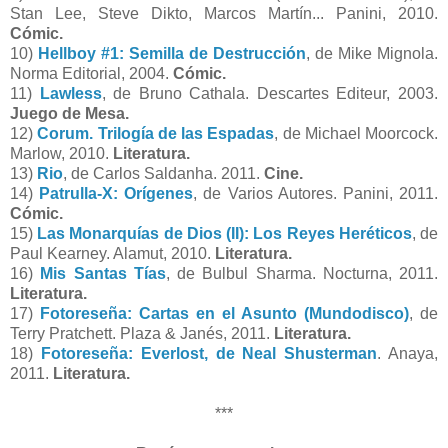
Stan Lee, Steve Dikto, Marcos Martín... Panini, 2010.
Cómic.
10)
Hellboy #1: Semilla de Destrucción
, de Mike Mignola.
Norma Editorial, 2004.
Cómic.
11)
Lawless
, de Bruno Cathala. Descartes Editeur, 2003.
Juego de Mesa.
12)
Corum. Trilogía de las Espadas
, de Michael Moorcock.
Marlow, 2010.
Literatura.
13)
Rio
, de Carlos Saldanha. 2011.
Cine.
14)
Patrulla-X: Orígenes
, de Varios Autores. Panini, 2011.
Cómic.
15)
Las Monarquías de Dios (II): Los Reyes Heréticos
, de
Paul Kearney. Alamut, 2010.
Literatura.
16)
Mis Santas Tías
, de Bulbul Sharma. Nocturna, 2011.
Literatura.
17)
Fotoreseña: Cartas en el Asunto (Mundodisco)
, de
Terry Pratchett. Plaza & Janés, 2011.
Literatura.
18)
Fotoreseña: Everlost, de Neal Shusterman
. Anaya,
2011.
Literatura.
***