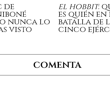
c de
el hobbit
: 
niboné
es quién en 
o nunca lo
batalla de 
as visto
cinco ejérc
comenta