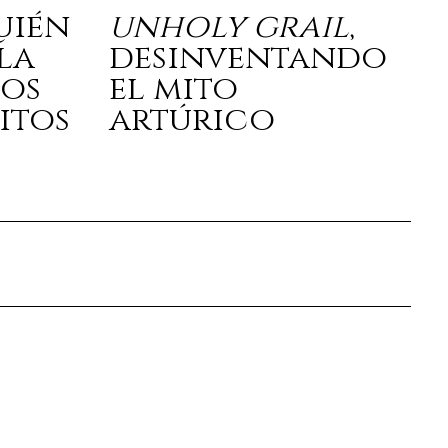
quién
unholy grail
,
la
desinventando
los
el mito
itos
artúrico