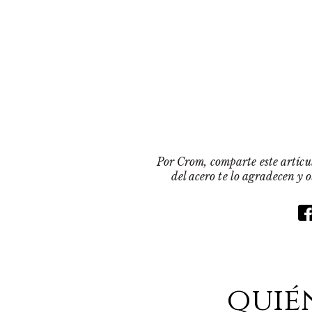
Por Crom, comparte este artícul
del acero te lo agradecen y 
quié