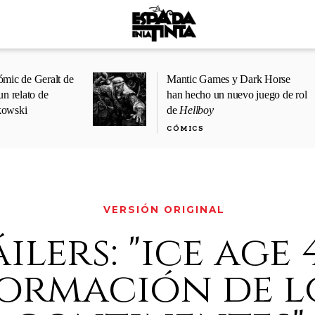
ómic de Geralt de
Mantic Games y Dark Horse
un relato de
han hecho un nuevo juego de rol
kowski
de
Hellboy
CÓMICS
VERSIÓN ORIGINAL
ilers: "ice age 4
ormación de l