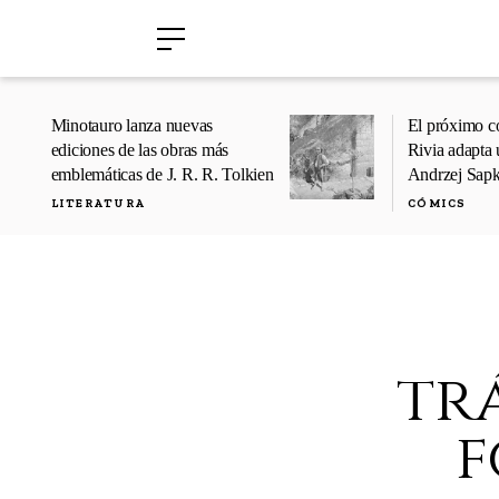
›
›
Minotauro lanza nuevas
El próximo c
ediciones de las obras más
Rivia adapta 
emblemáticas de J. R. R. Tolkien
Andrzej Sap
LITERATURA
CÓMICS
trá
f