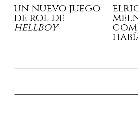
un nuevo juego
elri
de rol de
mel
hellboy
com
habí