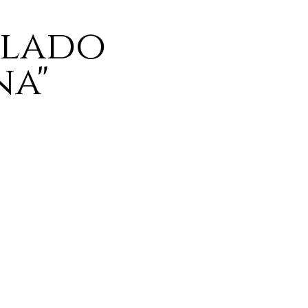
 lado
na"