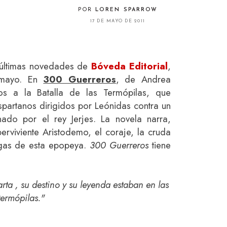
POR
LOREN SPARROW
17 DE MAYO DE 2011
s últimas novedades de
Bóveda Editorial
,
 mayo. En
300 Guerreros
, de Andrea
os a la Batalla de las Termópilas, que
spartanos dirigidos por Leónidas contra un
ado por el rey Jerjes. La novela narra,
erviviente Aristodemo, el coraje, la cruda
rigas de esta epopeya.
300 Guerreros
tiene
ta , su destino y su leyenda estaban en las
termópilas."