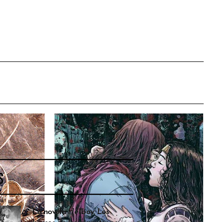
S
La novela
Hellboy: Los