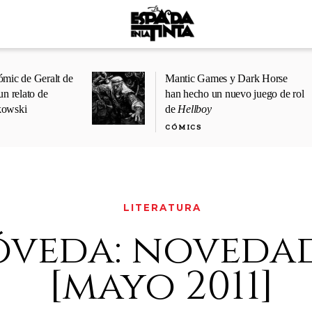
ómic de Geralt de
Mantic Games y Dark Horse
un relato de
han hecho un nuevo juego de rol
kowski
de
Hellboy
CÓMICS
LITERATURA
óveda: noveda
[mayo 2011]