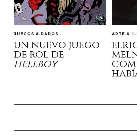
JUEGOS & DADOS
ARTE & I
un nuevo juego
elri
de rol de
mel
hellboy
com
habí