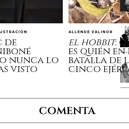
LUSTRACIÓN
ALLENDE VALINOR
c de
el hobbit
: 
niboné
es quién en 
o nunca lo
batalla de 
as visto
cinco ejérc
comenta