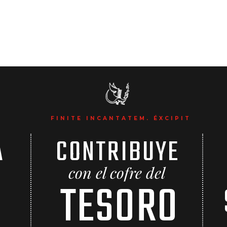
FINITE INCANTATEM. ÉXCIPIT
A
CONTRIBUYE
con el cofre del
TESORO