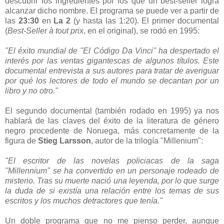
descubrir los ingredientes por los que un best-seller logra
alcanzar dicho nombre. El programa se puede ver a partir de
las
23:30
en
La 2
(y hasta las 1:20). El primer documental
(
Best-Seller à tout prix
, en el original), se rodó en 1995:
"El éxito mundial de ''El Código Da Vinci'' ha despertado el
interés por las ventas gigantescas de algunos títulos. Este
documental entrevista a sus autores para tratar de averiguar
por qué los lectores de todo el mundo se decantan por un
libro y no otro."
El segundo documental (también rodado en 1995) ya nos
hablará de las claves del éxito de la literatura de género
negro procedente de Noruega, más concretamente de la
figura de
Stieg Larsson
, autor de la trilogía "Millenium":
"El escritor de las novelas policiacas de la saga
''Millennium'' se ha convertido en un personaje rodeado de
misterio. Tras su muerte nació una leyenda, por lo que surge
la duda de si existía una relación entre los temas de sus
escritos y los muchos detractores que tenía."
Un doble programa que no me pienso perder, aunque