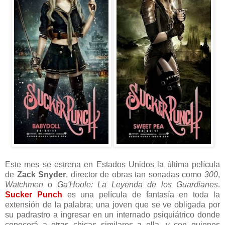
Este mes se estrena en Estados Unidos la última película
de
Zack Snyder
, director de obras tan sonadas como
300
,
Watchmen
o
Ga'Hoole: La Leyenda de los Guardianes
.
Sucker Punch
es una película de fantasía en toda la
extensión de la palabra; una joven que se ve obligada por
su padrastro a ingresar en un internado psiquiátrico donde
conocerá a otras chicas similares a ella, y con quienes