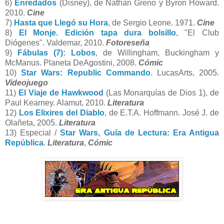
6)
Enredados
(Disney), de Nathan Greno y Byron Howard.
2010.
Cine
7)
Hasta que Llegó su Hora
, de Sergio Leone. 1971.
Cine
8)
El Monje. Edición tapa dura bolsillo
, "El Club
Diógenes". Valdemar, 2010.
Fotoreseña
9)
Fábulas (7): Lobos
, de Willingham, Buckingham y
McManus. Planeta DeAgostini, 2008.
Cómic
10)
Star Wars: Republic Commando
. LucasArts, 2005.
Videojuego
11)
El Viaje de Hawkwood
(Las Monarquías de Dios 1), de
Paul Kearney. Alamut, 2010.
Literatura
12)
Los Elixires del Diablo
, de E.T.A. Hoffmann. José J. de
Olañeta, 2005.
Literatura
13) Especial /
Star Wars, Guía de Lectura: Era Antigua
República
.
Literatura
,
Cómic