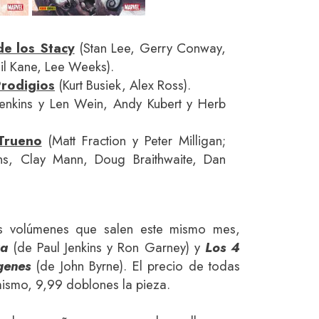
e los Stacy
(Stan Lee, Gerry Conway,
il Kane, Lee Weeks).
Prodigios
(Kurt Busiek, Alex Ross).
Jenkins y Len Wein, Andy Kubert y Herb
Trueno
(Matt Fraction y Peter Milligan;
vans, Clay Mann, Doug Braithwaite, Dan
os volúmenes que salen este mismo mes,
ra
(de Paul Jenkins y Ron Garney) y
Los 4
genes
(de John Byrne). El precio de todas
mismo, 9,99 doblones la pieza.