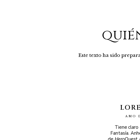
quié
Este texto ha sido prepa
LOR
AMO 
Tiene claro
Fantasía. Anh
de
HeroQuest
,