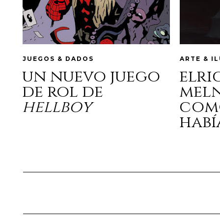
JUEGOS & DADOS
ARTE & I
un nuevo juego
elri
de rol de
mel
hellboy
com
habí