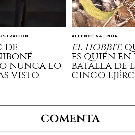
LUSTRACIÓN
ALLENDE VALINOR
c de
el hobbit
: 
niboné
es quién en 
o nunca lo
batalla de 
as visto
cinco ejérc
comenta