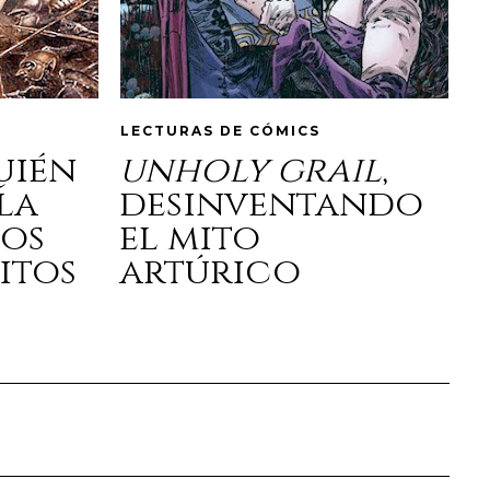
LECTURAS DE CÓMICS
quién
unholy grail
,
la
desinventando
los
el mito
itos
artúrico