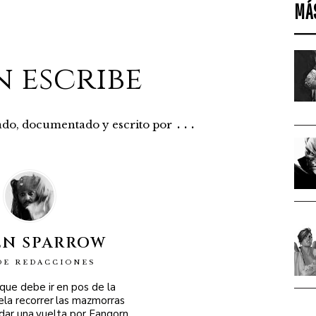
MÁ
n escribe
...
rado, documentado y escrito por
EN SPARROW
DE REDACCIONES
 que debe ir en pos de la
ela recorrer las mazmorras
 dar una vuelta por Fangorn,