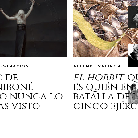
LUSTRACIÓN
ALLENDE VALINOR
c de
el hobbit
: 
niboné
es quién en 
o nunca lo
batalla de 
as visto
cinco ejérc