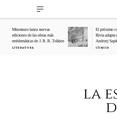
›
›
Minotauro lanza nuevas
El próximo c
ediciones de las obras más
Rivia adapta 
emblemáticas de J. R. R. Tolkien
Andrzej Sap
LITERATURA
CÓMICS
la e
d