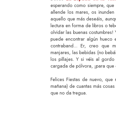
esperando como siempre, que l
allende los mares, os inunde
aquello que más deseáis, aunqu
lectura en forma de libros o t
olvidar las buenas costumbres! Y
puede encontrar algún hueco en
contraband... Er, creo que
manjares, las bebidas (no bebái
los pillajes. Y si véis al gord
cargada de pólvora, ¡para que 
Felices Fiestas de nuevo, que 
mañana) de cuantas más cosas 
que no da tregua.