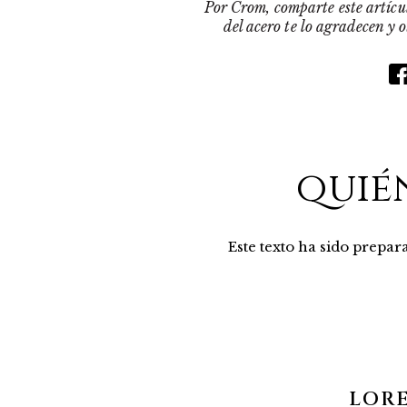
Por Crom, comparte este artícul
del acero te lo agradecen y 
quié
Este texto ha sido prepa
LOR