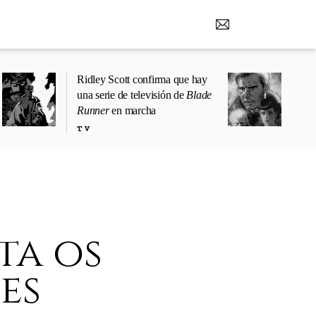
Ridley Scott confirma que hay
una serie de televisión de
Blade
Runner
en marcha
TV
ta os
es