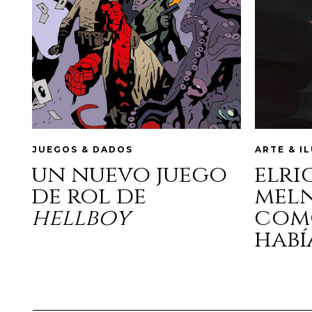
JUEGOS & DADOS
ARTE & I
un nuevo juego
elri
de rol de
mel
hellboy
com
habí