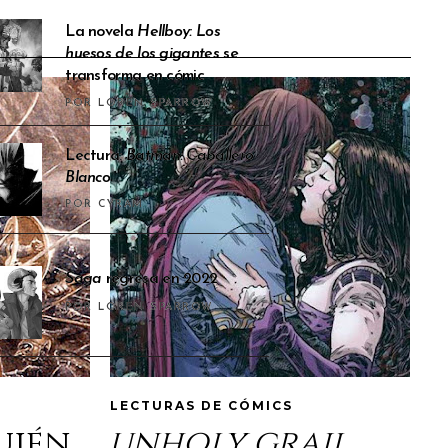
La novela
Hellboy: Los
huesos de los gigantes
se
transforma en cómic
POR LOREN SPARROW
Lectura:
Batman: Caballero
Blanco
POR CYRAM
Saga
regresa en 2022
POR LOREN SPARROW
LECTURAS DE CÓMICS
quién
unholy grail
,