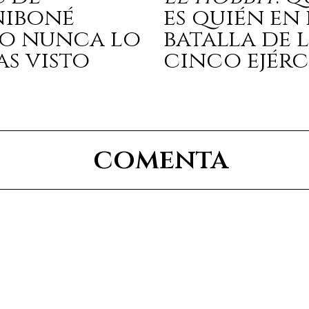
niboné
es quién en 
o nunca lo
batalla de 
as visto
cinco ejérc
comenta