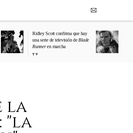
Ridley Scott confirma que hay
una serie de televisión de
Blade
Runner
en marcha
TV
 la
 "la