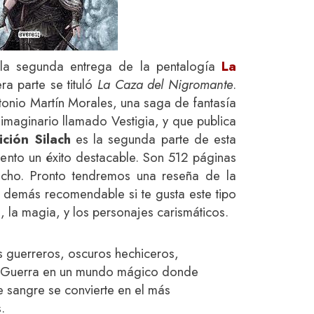
s la segunda entrega de la pentalogía
La
ra parte se tituló
La Caza del Nigromante
.
ntonio Martín Morales, una saga de fantasía
maginario llamado Vestigia, y que publica
ción Silach
es la segunda parte de esta
nto un éxito destacable. Son 512 páginas
ocho. Pronto tendremos una reseña de la
o demás recomendable si te gusta este tipo
a, la magia, y los personajes carismáticos.
 guerreros, oscuros hechiceros,
an Guerra en un mundo mágico donde
e sangre se convierte en el más
.