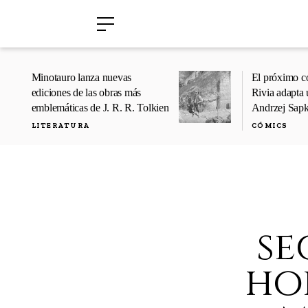
›
›
Minotauro lanza nuevas
El próximo c
ediciones de las obras más
Rivia adapta 
emblemáticas de J. R. R. Tolkien
Andrzej Sap
LITERATURA
CÓMICS
se
ho