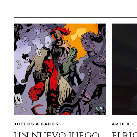
JUEGOS & DADOS
ARTE & I
un nuevo juego
elri