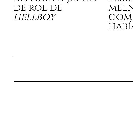
de rol de
mel
hellboy
com
habí