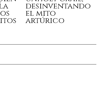
la
desinventando
los
el mito
itos
artúrico