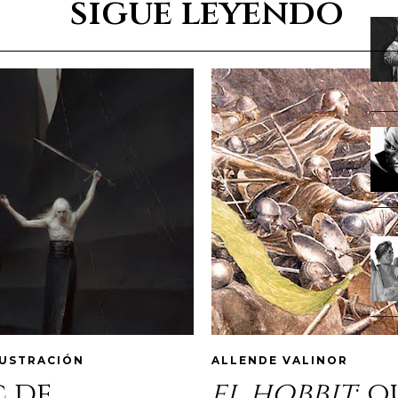
sigue leyendo
LUSTRACIÓN
ALLENDE VALINOR
c de
el hobbit
: 