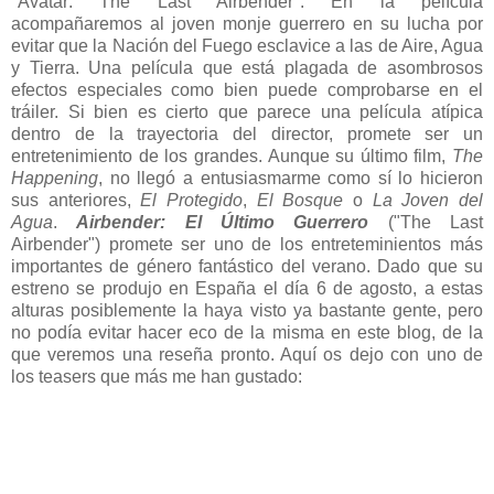
"Avatar: The Last Airbender". En la película
acompañaremos al joven monje guerrero en su lucha por
evitar que la Nación del Fuego esclavice a las de Aire, Agua
y Tierra. Una película que está plagada de asombrosos
efectos especiales como bien puede comprobarse en el
tráiler. Si bien es cierto que parece una película atípica
dentro de la trayectoria del director, promete ser un
entretenimiento de los grandes. Aunque su último film,
The
Happening
, no llegó a entusiasmarme como sí lo hicieron
sus anteriores,
El Protegido
,
El Bosque
o
La Joven del
Agua
.
Airbender: El Último Guerrero
("The Last
Airbender")
promete ser uno de los entreteminientos más
importantes de género fantástico del verano. Dado que su
estreno se produjo en España el día 6 de agosto, a estas
alturas posiblemente la haya visto ya bastante gente, pero
no podía evitar hacer eco de la misma en este blog, de la
que veremos una reseña pronto. Aquí os dejo con uno de
los teasers que más me han gustado: