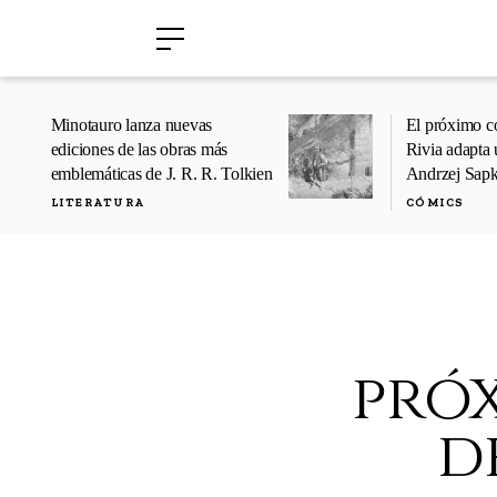
›
›
Minotauro lanza nuevas
El próximo c
ediciones de las obras más
Rivia adapta 
emblemáticas de J. R. R. Tolkien
Andrzej Sap
LITERATURA
CÓMICS
pró
d