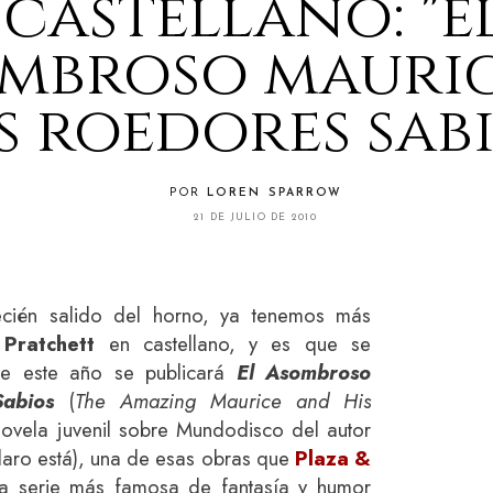
castellano: "e
mbroso mauric
s roedores sabi
POR
LOREN SPARROW
21 DE JULIO DE 2010
cién salido del horno, ya tenemos más
 Pratchett
en castellano, y es que se
e este año se publicará
El Asombroso
abios
(
The Amazing Maurice and His
 novela juvenil sobre Mundodisco del autor
claro está), una de esas obras que
Plaza &
la serie más famosa de fantasía y humor