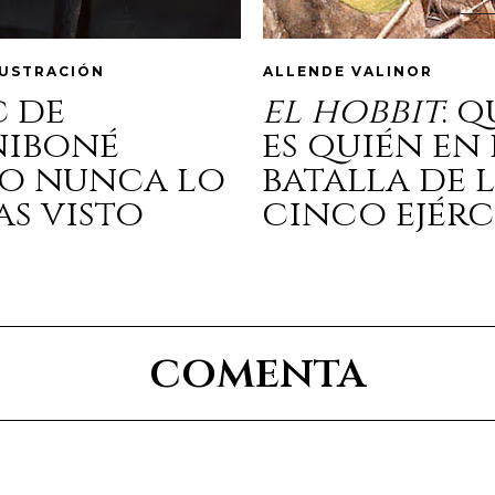
LUSTRACIÓN
ALLENDE VALINOR
c de
el hobbit
: 
niboné
es quién en 
o nunca lo
batalla de 
as visto
cinco ejérc
comenta