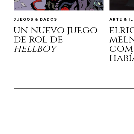
JUEGOS & DADOS
ARTE & I
un nuevo juego
elri
de rol de
mel
hellboy
com
habí