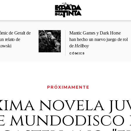
ómic de Geralt de
Mantic Games y Dark Horse
un relato de
han hecho un nuevo juego de rol
kowski
de
Hellboy
CÓMICS
PRÓXIMAMENTE
xima novela ju
e mundodisco 