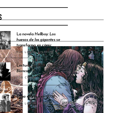
S
La novela
Hellboy: Los
huesos de los gigantes
se
transforma en cómic
POR LOREN SPARROW
Lectura:
Batman: Caballero
Blanco
POR CYRAM
Saga
regresa en 2022
POR LOREN SPARROW