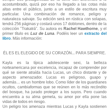
acostumbrado, quizá por eso ha llegado a las cotas más
altas entre el público, junto a un estilo de escritura muy
particular. Una combinación de romance, peligro y
naturaleza salvaje. Su edición será en rústica con solapas,
tendrá 256 páginas y costará unos 17 doblones, dentro de la
colección "Trakatrá". Su autora es
Rachel Hawthorne
, y el
primer título es
Luz de Luna
. Podéis leer un
extracto del
libro
. Más información:
ÉL ES EL ELEGIDO DE SU CORAZÓN... PARA SIEMPRE.
Kayla es la típica adolescente sexi, la belleza
norteamericana por excelencia, incapaz de comprender por
qué se siente atraída hacia Lucas, un chico distante y de
aspecto amenazador. Lucas es peligroso, guapo y
además… es un hombre lobo. Como líder de los guardianes
ocultos, cambiaformas que se reúnen en lo más recóndito
del bosque, ha jurado proteger a los suyos. Pero cuando
encuentra a su alma gemela, su amor por ella pone las
vidas de todos en riesgo.
Un peligro los amenaza mientras Lucas y Kayla sostienen