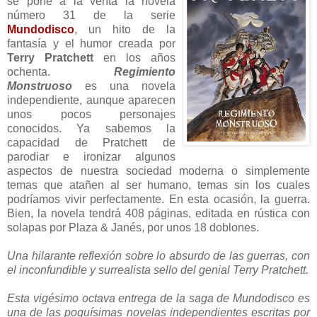
se pone a la venta la novela
número 31 de la serie
Mundodisco
, un hito de la
fantasía y el humor creada por
Terry Pratchett
en los años
ochenta.
Regimiento
Monstruoso
es una novela
independiente, aunque aparecen
unos pocos personajes
conocidos. Ya sabemos la
capacidad de Pratchett de
parodiar e ironizar algunos
aspectos de nuestra sociedad moderna o simplemente
temas que atañen al ser humano, temas sin los cuales
podríamos vivir perfectamente. En esta ocasión, la guerra.
Bien, la novela tendrá 408 páginas, editada en rústica con
solapas por Plaza & Janés, por unos 18 doblones.
Una hilarante reflexión sobre lo absurdo de las guerras, con
el inconfundible y surrealista sello del genial Terry Pratchett.
Esta vigésimo octava entrega de la saga de Mundodisco es
una de las poquísimas novelas independientes escritas por