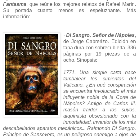
Fantasma
, que reúne los mejores relatos de Rafael Marín.
Su portada cuanto menos es espeluznante. Más
información:
·
Di Sangro, Señor de Nápoles
,
de Jorge Cabrerizo. Edición en
tapa dura con sobrecubierta, 336
páginas por 19 piezas de a
ocho. Sinopsis:
1771. Una simple carta hace
tambalear los cimientos del
Vaticano. ¿En qué conspiración
se encuentra involucrado el más
influyente noble de la Corte de
Nápoles? Amigo de Carlos III,
masón traidor a los suyos,
alquimista obsesionado con la
inmortalidad, inventor de los más
descabellados aparatos mecánicos... Raimondo Di Sangro,
Príncipe de Sansevero, es un peligroso enemigo a ojos de