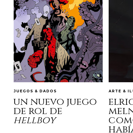
JUEGOS & DADOS
ARTE & I
un nuevo juego
elri
de rol de
mel
hellboy
com
habí