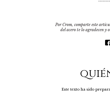
-------
Por Crom, comparte este artícul
del acero te lo agradecen y 
quié
Este texto ha sido prepa