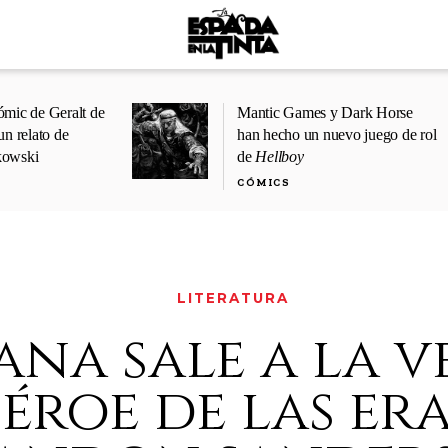
ómic de Geralt de
Mantic Games y Dark Horse
un relato de
han hecho un nuevo juego de rol
kowski
de
Hellboy
CÓMICS
LITERATURA
na sale a la ve
héroe de las era