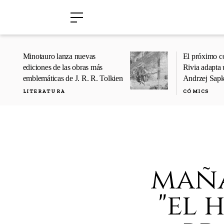
›
›
Minotauro lanza nuevas
El próximo c
ediciones de las obras más
Rivia adapta 
emblemáticas de J. R. R. Tolkien
Andrzej Sap
LITERATURA
CÓMICS
maña
"el 