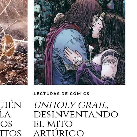
LECTURAS DE CÓMICS
quién
unholy grail
,
la
desinventando
los
el mito
itos
artúrico