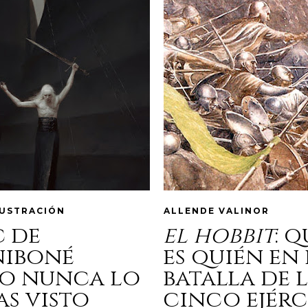
LUSTRACIÓN
ALLENDE VALINOR
c de
el hobbit
: 
niboné
es quién en 
o nunca lo
batalla de 
as visto
cinco ejérc