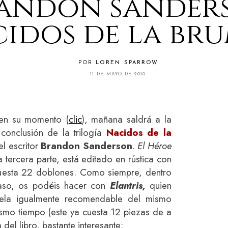
andon sander
idos de la bru
POR
LOREN SPARROW
11 DE MAYO DE 2010
en su momento (
clic
), mañana saldrá a la
 conclusión de la trilogía
Nacidos de la
el escritor
Brandon Sanderson
.
El Héroe
ta tercera parte, está editado en rústica con
cuesta 22 doblones. Como siempre, dentro
aso, os podéis hacer con
Elantris,
quien
vela igualmente recomendable del mismo
mismo tiempo (este ya cuesta 12 piezas de a
del libro, bastante interesante: