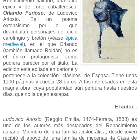
Renacimiento italiano, una obra
épica y de corte caballeresco,
Orlando Furioso
, de Ludovico
Ariosto. Es un poema
extensísimo por el que
deambulan personajes del ciclo
carolingio y bretón (véase
épica
medieval
), en el que Orlando
(también llamado Roldán) no es
el único protagonista, como
pudiera parecer por el título. La
edición está editada en cartoné y
pertenece a la colección "clásicos" de Espasa. Tiene unas
1100 páginas y cuesta 28 euros. A los interesados en esta
magna obra, cuya popularidad aún perdura hasta nuestros
días, que no la dejen escapar.
El autor...
Ludovico Ariosto
(Reggio Emilia, 1474-Ferrara, 1533) es
uno de los autores más destacados del Renacimiento
italiano. Miembro de una familia aristocrática, desde joven
recibió el apoyo de luna familia de mecenas -la Casa de