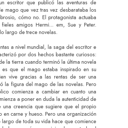
n escritor que publicó las aventuras de
de mago que vez tras vez desbarataba los
rosio, cómo no. El protagonista actuaba
ieles amigos Hermi... em, Sue y Peter.
lo largo de trece novelas.
tas a nivel mundial, la saga del escritor e
acterizó por dos hechos bastante curiosos:
e la tierra cuando terminó la última novela
ad es que el mago estaba inspirado en su
ien vive gracias a las rentas de ser una
ró la figura del mago de las novelas. Pero
blico comienza a cambiar en cuanto una
omienza a poner en duda la autenticidad de
e una creencia que sugiere que el propio
 en carne y hueso. Pero una organización
lo largo de toda su vida hace que comience