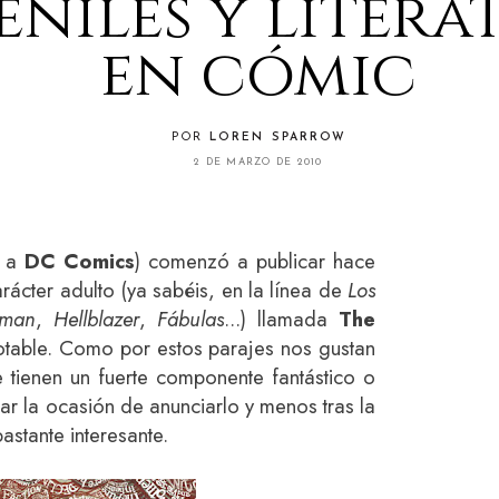
eniles y litera
en cómic
POR
LOREN SPARROW
2 DE MARZO DE 2010
e a
DC Comics
) comenzó a publicar hace
ácter adulto (ya sabéis, en la línea de
Los
dman
,
Hellblazer
,
Fábulas
...) llamada
The
notable. Como por estos parajes nos gustan
 tienen un fuerte componente fantástico o
sar la ocasión de anunciarlo y menos tras la
astante interesante.