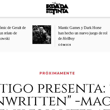
ómic de Geralt de
Mantic Games y Dark Horse
un relato de
han hecho un nuevo juego de rol
kowski
de
Hellboy
CÓMICS
PRÓXIMAMENTE
tigo presenta: 
nwritten" -ma