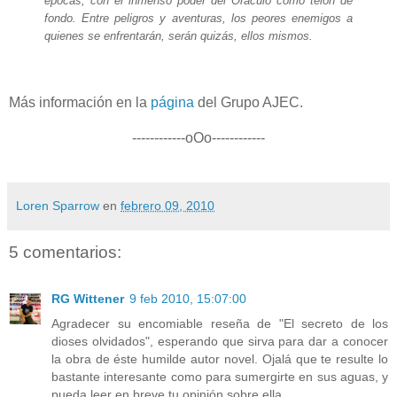
épocas, con el inmenso poder del Oráculo como telón de
fondo. Entre peligros y aventuras, los peores enemigos a
quienes se enfrentarán, serán quizás, ellos mismos.
Más información en la
página
del Grupo AJEC.
------------oOo------------
Loren Sparrow
en
febrero 09, 2010
5 comentarios:
RG Wittener
9 feb 2010, 15:07:00
Agradecer su encomiable reseña de "El secreto de los
dioses olvidados", esperando que sirva para dar a conocer
la obra de éste humilde autor novel. Ojalá que te resulte lo
bastante interesante como para sumergirte en sus aguas, y
pueda leer en breve tu opinión sobre ella.