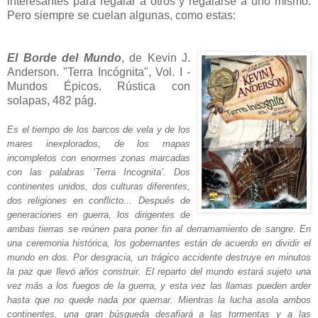
interesantes para regalar a otros y regalarse a uno mismo.
Pero siempre se cuelan algunas, como estas:
El Borde del Mundo
, de Kevin J.
Anderson. "Terra Incógnita", Vol. I -
Mundos Épicos. Rústica con
solapas, 482 pág.
Es el tiempo de los barcos de vela y de los
mares inexplorados, de los mapas
incompletos con enormes zonas marcadas
con las palabras ‘Terra Incognita’. Dos
continentes unidos, dos culturas diferentes,
dos religiones en conflicto...
Después de
generaciones en guerra, los dirigentes de
ambas tierras se reúnen para poner fin al derramamiento de sangre. En
una ceremonia histórica, los gobernantes están de acuerdo en dividir el
mundo en dos. Por desgracia, un trágico accidente destruye en minutos
la paz que llevó años construir. El reparto del mundo estará sujeto una
vez más a los fuegos de la guerra, y esta vez las llamas pueden arder
hasta que no quede nada por quemar.
Mientras la lucha asola ambos
continentes, una gran búsqueda desafiará a las tormentas y a las