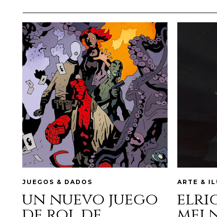
JUEGOS & DADOS
ARTE & I
un nuevo juego
elri
de rol de
mel