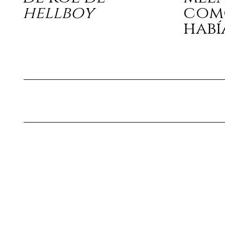
hellboy
com
habí