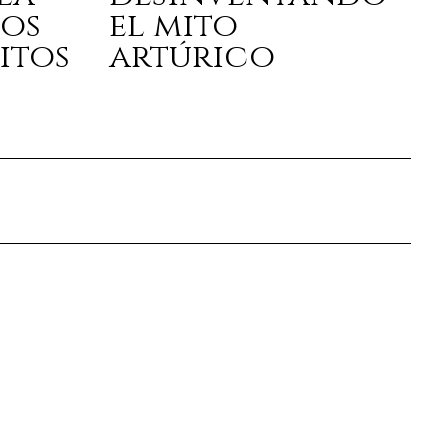
los
el mito
itos
artúrico