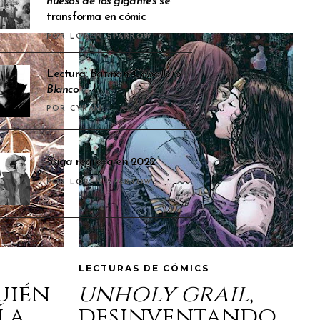
huesos de los gigantes
se
transforma en cómic
POR LOREN SPARROW
Lectura:
Batman: Caballero
Blanco
POR CYRAM
Saga
regresa en 2022
POR LOREN SPARROW
LECTURAS DE CÓMICS
quién
unholy grail
,
la
desinventando