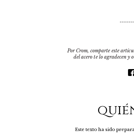
-------
Por Crom, comparte este artícul
del acero te lo agradecen y 
quié
Este texto ha sido prepa