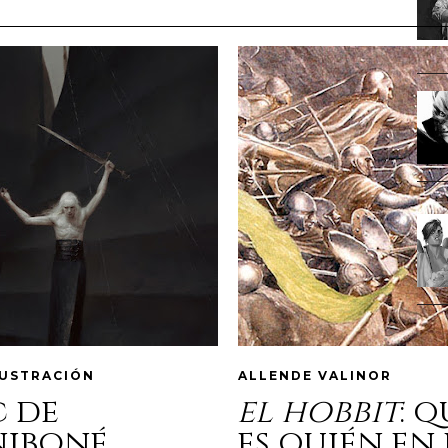
LUSTRACIÓN
ALLENDE VALINOR
c de
el hobbit
: 
niboné
es quién en 