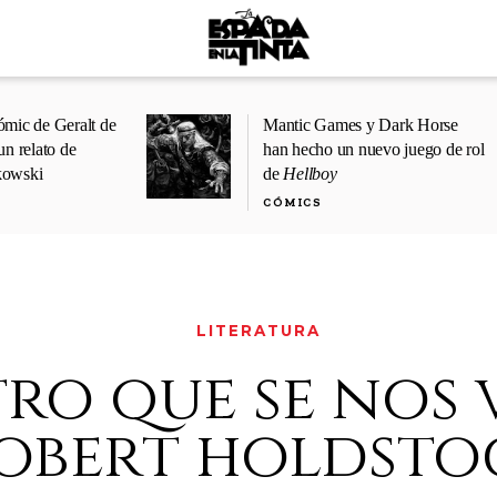
ómic de Geralt de
Mantic Games y Dark Horse
un relato de
han hecho un nuevo juego de rol
kowski
de
Hellboy
CÓMICS
LITERATURA
ro que se nos va
obert holdsto