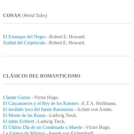
CONAN
(
Weird Tales
)
El Estanque del Negro
–
Robert E. Howard.
Xuthal del Crepúsculo
–
Robert E. Howard.
CLÁSICOS DEL ROMANTICISMO
Claude Gueux
–Victor Hugo.
El Cascanueces y el Rey de los Ratones
–
E.T.A. Hoffmann.
El inválido loco del fuerte Ratonneau
–
Achim von Armin.
El Monte de las Runas
–
Ludwig Tieck.
El rubio Eckbert
–
Ludwig Tieck.
El Último Día de un Condenado a Muerte
–
Victor Hugo.
La Estatua de Mármol
–
Joseph von Eichendorff.